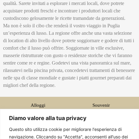
qualità. Sarete invitati a esplorare i mercati locali, dove potrete
acquistare prodotti freschi e incontrare i produttori locali che
custodiscono gelosamente le ricette tramandate da generazioni.
Ma non è solo il cibo che renderà il vostro viaggio in Puglia
un’esperienza di lusso. La regione offre anche una vasta selezione
di location di alto livello dove potrete soggiornare e godere di tutti i
comfort che il lusso può offrire. Soggiornate in ville esclusive,
masserie ristrutturate con gusto o residenze storiche che vi faranno
sentire come re e regine. Godetevi una vista panoramica sul mare,
rilassatevi nella piscina privata, concedetevi trattamenti di benessere
nelle spa di classe mondiale e gustate i piatti gourmet preparati dai
migliori chef della regione.
Alloggi
Souvenir
Cibo
Visite Monumenti
Diamo valore alla tua privacy
Luxury Puglia
Esperienze
Questo sito utilizza cookie per migliorare l'esperienza di
Recensioni
Storie
navigazione. Cliccando su "Accetta", acconsenti all'uso dei