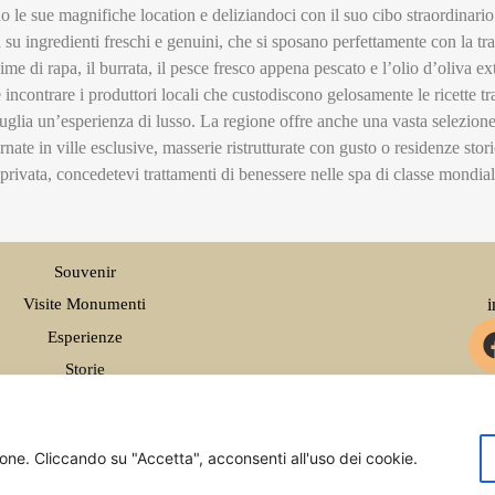
 le sue magnifiche location e deliziandoci con il suo cibo straordinario
su ingredienti freschi e genuini, che si sposano perfettamente con la trad
ime di rapa, il burrata, il pesce fresco appena pescato e l’olio d’oliva extr
 e incontrare i produttori locali che custodiscono gelosamente le ricette 
uglia un’esperienza di lusso. La regione offre anche una vasta selezione 
ornate in ville esclusive, masserie ristrutturate con gusto o residenze st
privata, concedetevi trattamenti di benessere nelle spa di classe mondiale
Souvenir
Visite Monumenti
Esperienze
Storie
Investire in Puglia
ione. Cliccando su "Accetta", acconsenti all'uso dei cookie.