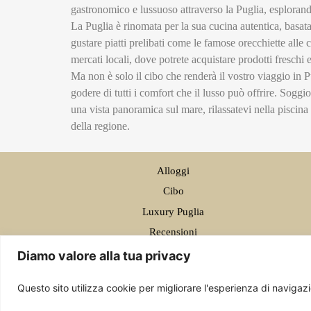
gastronomico e lussuoso attraverso la Puglia, esplorando
La Puglia è rinomata per la sua cucina autentica, basata 
gustare piatti prelibati come le famose orecchiette alle c
mercati locali, dove potrete acquistare prodotti freschi
Ma non è solo il cibo che renderà il vostro viaggio in P
godere di tutti i comfort che il lusso può offrire. Soggi
una vista panoramica sul mare, rilassatevi nella piscina 
della regione.
Alloggi
Cibo
Luxury Puglia
Recensioni
Ristoranti
Diamo valore alla tua privacy
Resort di lusso
Questo sito utilizza cookie per migliorare l'esperienza di navigaz
© Cara Puglia