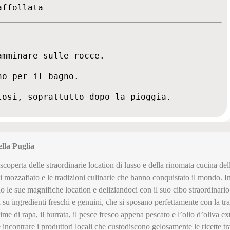
affollata
amminare sulle rocce.
no per il bagno.
losi, soprattutto dopo la pioggia.
ella Puglia
scoperta delle straordinarie location di lusso e della rinomata cucina d
i mozzafiato e le tradizioni culinarie che hanno conquistato il mondo. 
 le sue magnifiche location e deliziandoci con il suo cibo straordinario
su ingredienti freschi e genuini, che si sposano perfettamente con la trad
ime di rapa, il burrata, il pesce fresco appena pescato e l’olio d’oliva extr
 e incontrare i produttori locali che custodiscono gelosamente le ricette 