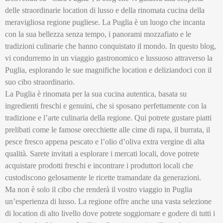
delle straordinarie location di lusso e della rinomata cucina della
meravigliosa regione pugliese. La Puglia è un luogo che incanta
con la sua bellezza senza tempo, i panorami mozzafiato e le
tradizioni culinarie che hanno conquistato il mondo. In questo blog,
vi condurremo in un viaggio gastronomico e lussuoso attraverso la
Puglia, esplorando le sue magnifiche location e deliziandoci con il
suo cibo straordinario.
La Puglia è rinomata per la sua cucina autentica, basata su
ingredienti freschi e genuini, che si sposano perfettamente con la
tradizione e l’arte culinaria della regione. Qui potrete gustare piatti
prelibati come le famose orecchiette alle cime di rapa, il burrata, il
pesce fresco appena pescato e l’olio d’oliva extra vergine di alta
qualità. Sarete invitati a esplorare i mercati locali, dove potrete
acquistare prodotti freschi e incontrare i produttori locali che
custodiscono gelosamente le ricette tramandate da generazioni.
Ma non è solo il cibo che renderà il vostro viaggio in Puglia
un’esperienza di lusso. La regione offre anche una vasta selezione
di location di alto livello dove potrete soggiornare e godere di tutti i