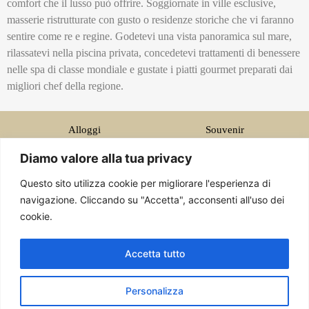
comfort che il lusso può offrire. Soggiornate in ville esclusive,
masserie ristrutturate con gusto o residenze storiche che vi faranno
sentire come re e regine. Godetevi una vista panoramica sul mare,
rilassatevi nella piscina privata, concedetevi trattamenti di benessere
nelle spa di classe mondiale e gustate i piatti gourmet preparati dai
migliori chef della regione.
Alloggi
Souvenir
Cibo
Visite Monumenti
Diamo valore alla tua privacy
Luxury Puglia
Esperienze
Questo sito utilizza cookie per migliorare l'esperienza di
Recensioni
Storie
navigazione. Cliccando su "Accetta", acconsenti all'uso dei
Ristoranti
Investire in Puglia
cookie.
Resort di lusso
Accetta tutto
Chi siamo
info@carapuglia.com
Personalizza