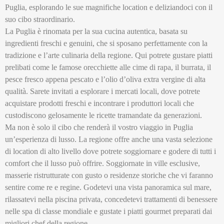
Puglia, esplorando le sue magnifiche location e deliziandoci con il
suo cibo straordinario.
La Puglia è rinomata per la sua cucina autentica, basata su
ingredienti freschi e genuini, che si sposano perfettamente con la
tradizione e l’arte culinaria della regione. Qui potrete gustare piatti
prelibati come le famose orecchiette alle cime di rapa, il burrata, il
pesce fresco appena pescato e l’olio d’oliva extra vergine di alta
qualità. Sarete invitati a esplorare i mercati locali, dove potrete
acquistare prodotti freschi e incontrare i produttori locali che
custodiscono gelosamente le ricette tramandate da generazioni.
Ma non è solo il cibo che renderà il vostro viaggio in Puglia
un’esperienza di lusso. La regione offre anche una vasta selezione
di location di alto livello dove potrete soggiornare e godere di tutti i
comfort che il lusso può offrire. Soggiornate in ville esclusive,
masserie ristrutturate con gusto o residenze storiche che vi faranno
sentire come re e regine. Godetevi una vista panoramica sul mare,
rilassatevi nella piscina privata, concedetevi trattamenti di benessere
nelle spa di classe mondiale e gustate i piatti gourmet preparati dai
migliori chef della regione.