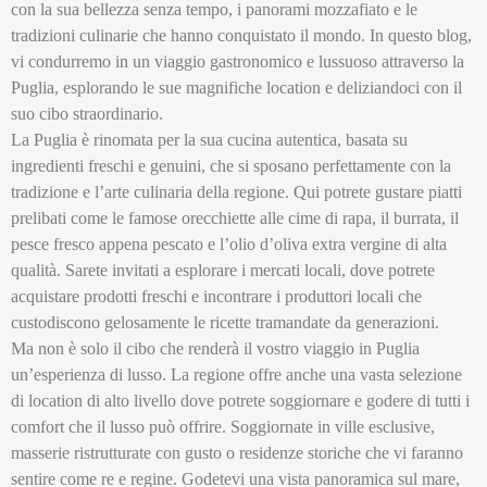
con la sua bellezza senza tempo, i panorami mozzafiato e le
tradizioni culinarie che hanno conquistato il mondo. In questo blog,
vi condurremo in un viaggio gastronomico e lussuoso attraverso la
Puglia, esplorando le sue magnifiche location e deliziandoci con il
suo cibo straordinario.
La Puglia è rinomata per la sua cucina autentica, basata su
ingredienti freschi e genuini, che si sposano perfettamente con la
tradizione e l’arte culinaria della regione. Qui potrete gustare piatti
prelibati come le famose orecchiette alle cime di rapa, il burrata, il
pesce fresco appena pescato e l’olio d’oliva extra vergine di alta
qualità. Sarete invitati a esplorare i mercati locali, dove potrete
acquistare prodotti freschi e incontrare i produttori locali che
custodiscono gelosamente le ricette tramandate da generazioni.
Ma non è solo il cibo che renderà il vostro viaggio in Puglia
un’esperienza di lusso. La regione offre anche una vasta selezione
di location di alto livello dove potrete soggiornare e godere di tutti i
comfort che il lusso può offrire. Soggiornate in ville esclusive,
masserie ristrutturate con gusto o residenze storiche che vi faranno
sentire come re e regine. Godetevi una vista panoramica sul mare,