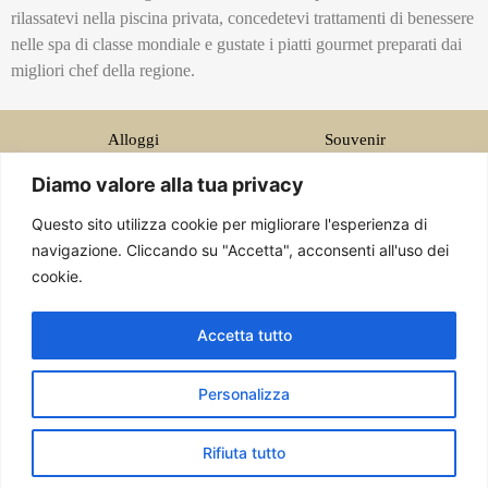
rilassatevi nella piscina privata, concedetevi trattamenti di benessere
nelle spa di classe mondiale e gustate i piatti gourmet preparati dai
migliori chef della regione.
Alloggi
Souvenir
Cibo
Visite Monumenti
Diamo valore alla tua privacy
Luxury Puglia
Esperienze
Questo sito utilizza cookie per migliorare l'esperienza di
Recensioni
Storie
navigazione. Cliccando su "Accetta", acconsenti all'uso dei
Ristoranti
Investire in Puglia
cookie.
Resort di lusso
Accetta tutto
Chi siamo
info@carapuglia.com
Personalizza
Rifiuta tutto
© Cara Puglia