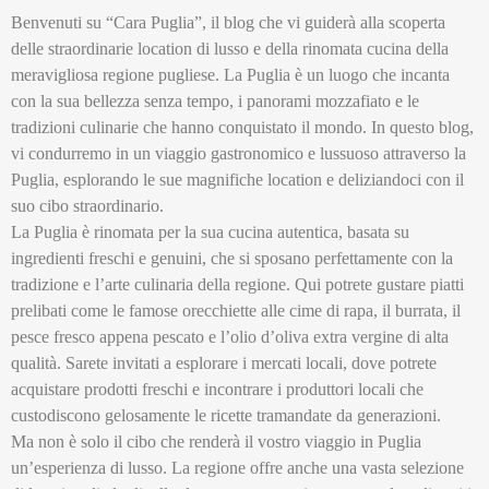
Benvenuti su “Cara Puglia”, il blog che vi guiderà alla scoperta
delle straordinarie location di lusso e della rinomata cucina della
meravigliosa regione pugliese. La Puglia è un luogo che incanta
con la sua bellezza senza tempo, i panorami mozzafiato e le
tradizioni culinarie che hanno conquistato il mondo. In questo blog,
vi condurremo in un viaggio gastronomico e lussuoso attraverso la
Puglia, esplorando le sue magnifiche location e deliziandoci con il
suo cibo straordinario.
La Puglia è rinomata per la sua cucina autentica, basata su
ingredienti freschi e genuini, che si sposano perfettamente con la
tradizione e l’arte culinaria della regione. Qui potrete gustare piatti
prelibati come le famose orecchiette alle cime di rapa, il burrata, il
pesce fresco appena pescato e l’olio d’oliva extra vergine di alta
qualità. Sarete invitati a esplorare i mercati locali, dove potrete
acquistare prodotti freschi e incontrare i produttori locali che
custodiscono gelosamente le ricette tramandate da generazioni.
Ma non è solo il cibo che renderà il vostro viaggio in Puglia
un’esperienza di lusso. La regione offre anche una vasta selezione